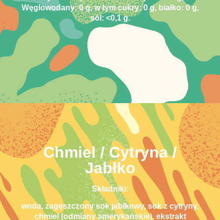
Węglowodany: 0 g, w tym cukry: 0 g, białko: 0 g,
sól: <0,1 g.
Chmiel / Cytryna /
Jabłko
Składniki:
woda, zagęszczony sok jabłkowy, sok z cytryny,
chmiel (odmiany amerykańskie), ekstrakt